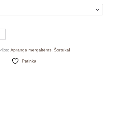
10.00
Apranga mergaitėms
Šortukai
rijos:
,
Patinka