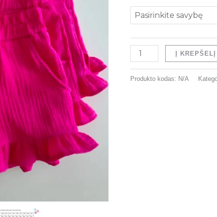
€
Į KREPŠELĮ
Produkto kodas:
N/A
Katego