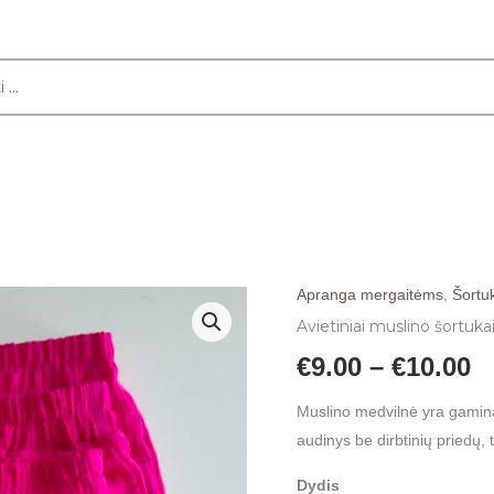
Apranga mergaitėms
,
Šortu
produkto
K
Avietiniai muslino šortuk
kiekis:
r
Avietiniai
€
9.00
–
€
10.00
muslino
€
Muslino medvilnė yra gamin
šortukai
audinys be dirbtinių priedų,
mergaitėms
t
Dydis