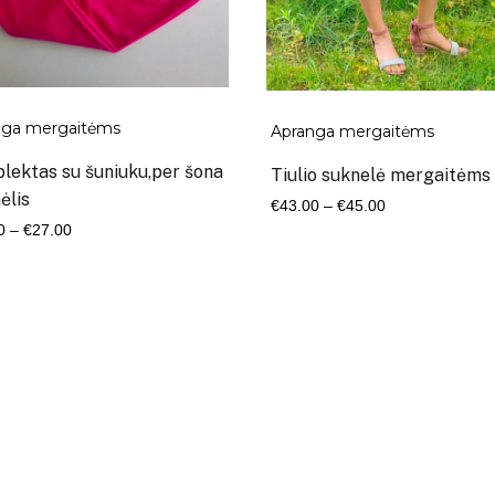
nga mergaitėms
Apranga mergaitėms
lektas su šuniuku,per šona
Tiulio suknelė mergaitėms
ėlis
Kaina
€
43.00
–
€
45.00
Kaina
0
–
€
27.00
range:
range:
€43.00
€25.00
through
through
€45.00
€27.00