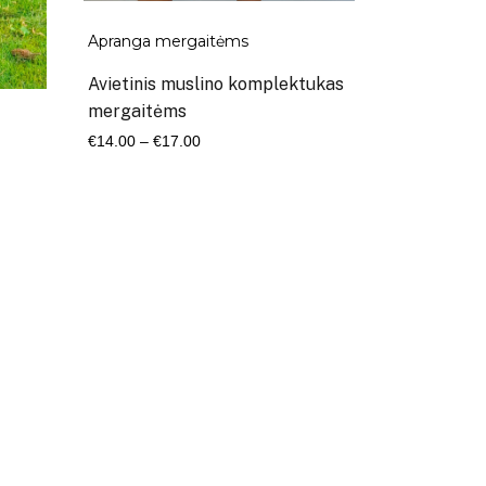
Apranga mergaitėms
Avietinis muslino komplektukas
mergaitėms
Kaina
€
14.00
–
€
17.00
range:
€14.00
through
€17.00