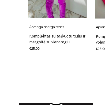
Apranga mergaitėms
Apra
Komplektas su taškuotu tiuliu ir
Komp
mergaitė su vienaragiu
volan
€
25.00
€
25.0