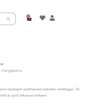
0
Cart
kai
aina
ai mergaitėms
ange:
9.00
ama naudojant aukščiausios kokybės medžiagas. Tai
 todėl jis ypač tinkamas vaikams.
hrough