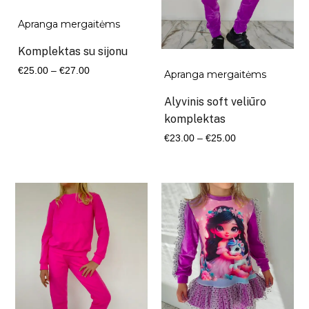
Apranga mergaitėms
Komplektas su sijonu
Kaina
€
25.00
–
€
27.00
Apranga mergaitėms
range:
Alyvinis soft veliūro
€25.00
komplektas
through
Kaina
€
23.00
–
€
25.00
€27.00
range:
€23.00
through
€25.00