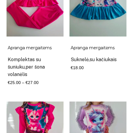
Apranga mergaitėms
Apranga mergaitėms
Komplektas su
Suknelė,su kačiukais
šuniuku,per šona
€
18.00
volanėlis
Kaina
€
25.00
–
€
27.00
range:
€25.00
through
€27.00