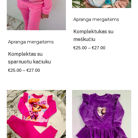
Apranga mergaitėms
Komplektukas su
meškučiu
Apranga mergaitėms
Kaina
€
25.00
–
€
27.00
Komplektas su
range:
sparnuotu kačiuku
€25.00
Kaina
€
25.00
–
€
27.00
through
range:
€27.00
€25.00
through
€27.00