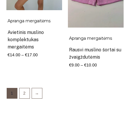
Apranga mergaitėms
Avietinis muslino
Apranga mergaitėms
komplektukas
mergaitėms
Rausvi muslino šortai su
Kaina
€
14.00
–
€
17.00
žvaigždutėmis
range:
Kaina
€
9.00
–
€
10.00
€14.00
range:
through
€9.00
€17.00
through
1
2
→
€10.00