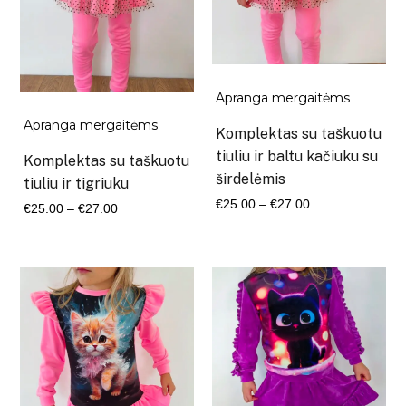
Apranga mergaitėms
Apranga mergaitėms
Komplektas su taškuotu
tiuliu ir baltu kačiuku su
Komplektas su taškuotu
širdelėmis
tiuliu ir tigriuku
Kaina
€
25.00
–
€
27.00
Kaina
€
25.00
–
€
27.00
range:
range:
€25.00
€25.00
through
through
€27.00
€27.00