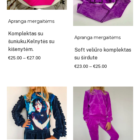
Apranga mergaitėms
Komplektas su
Apranga mergaitėms
šuniuku.Kelnytės su
kišenytėm.
Soft veliūro komplektas
Kaina
su širdute
€
25.00
–
€
27.00
range:
Kaina
€
23.00
–
€
25.00
€25.00
range:
through
€23.00
€27.00
through
€25.00