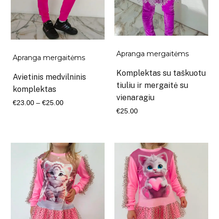
Apranga mergaitėms
Apranga mergaitėms
Komplektas su taškuotu
Avietinis medvilninis
tiuliu ir mergaitė su
komplektas
vienaragiu
Kaina
€
23.00
–
€
25.00
€
25.00
range:
€23.00
through
€25.00