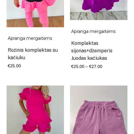
Apranga mergaitėms
Apranga mergaitėms
Komplektas
Rožinis komplektas su
sijonas+džemperis
kačiuku
Juodas kačiukas
Kaina
€
25.00
€
25.00
–
€
27.00
range:
€25.00
through
€27.00