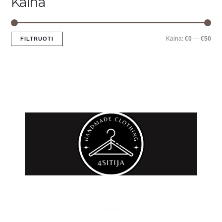
Kaina
Kaina:
€0
—
€50
FILTRUOTI
F
I
a
n
c
s
e
t
4Sitija
b
a
o
g
Handmade clothing