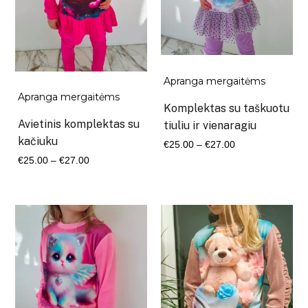
Apranga mergaitėms
Apranga mergaitėms
Komplektas su taškuotu
Avietinis komplektas su
tiuliu ir vienaragiu
kačiuku
Kaina
€
25.00
–
€
27.00
Kaina
range:
€
25.00
–
€
27.00
range:
€25.00
€25.00
through
through
€27.00
€27.00