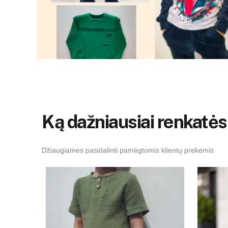
Ką dažniausiai renkatės.
Džiaugiamės pasidalinti pamėgtomis klientų prekėmis
Kaina
range:
€14.00
through
€17.00