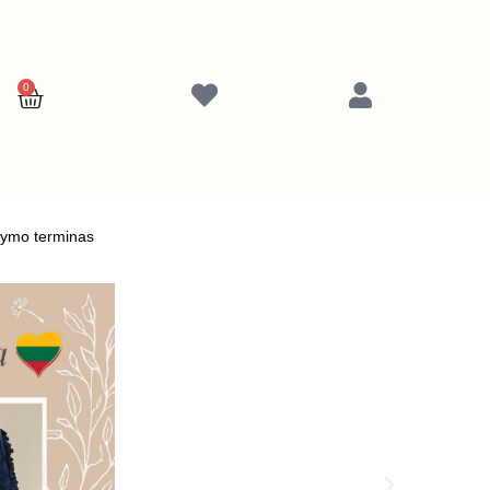
0
Cart
tymo terminas