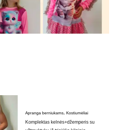
Kaina
range:
,
€28.00
Apranga berniukams
Kostiumėliai
through
Komplektas kelnės+džemperis su
€33.00