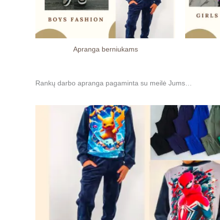
Apranga berniukams
Rankų darbo apranga pagaminta su meilė Jums…