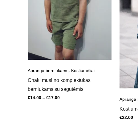
,
Apranga berniukams
Kostiumėliai
Chaki muslino komplektukas
berniukams su sagutėmis
€
14.00
–
€
17.00
Apranga 
Kostiumė
€
22.00
–