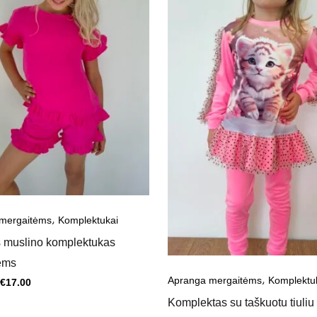
Kaina
Kaina
range:
range:
€14.00
€25.00
through
through
€17.00
€27.00
,
mergaitėms
Komplektukai
s muslino komplektukas
ėms
,
Apranga mergaitėms
Komplektu
€
17.00
Komplektas su taškuotu tiuliu 