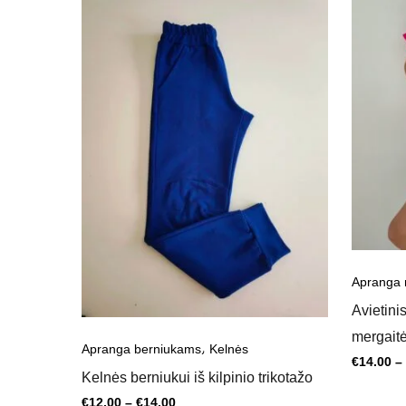
Kaina
range:
€12.00
through
€14.00
Apranga 
Avietini
mergait
,
Apranga berniukams
Kelnės
€
14.00
–
Kelnės berniukui iš kilpinio trikotažo
€
12.00
–
€
14.00