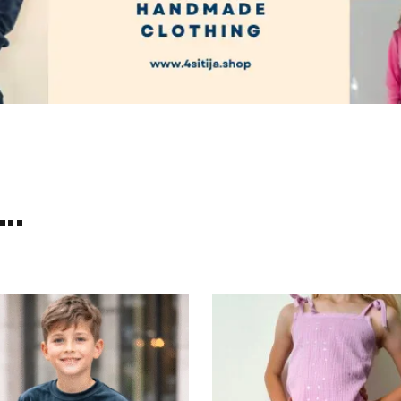
..
Kaina
Kaina
range:
range:
€22.00
€19.00
through
through
€25.00
€21.00