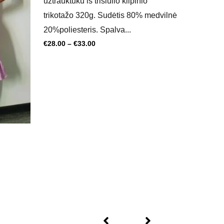
užtrauktuku iš trisiūlio kilpinio
trikotažo 320g. Sudėtis 80% medvilnė
20%poliesteris. Spalva...
€
28.00
–
€
33.00
Apranga 
Trikotažo
€
10.00