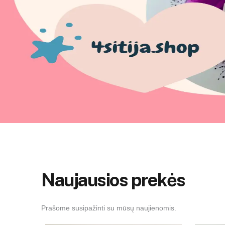
Naujausios prekės
Prašome susipažinti su mūsų naujienomis.