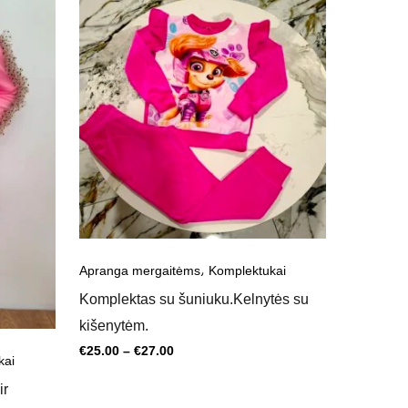
Kaina
range:
€25.00
through
€27.00
,
Apranga 
Apranga mergaitėms
Komplektukai
Komplekta
Komplektas su šuniuku.Kelnytės su
vienarag
kišenytėm.
€
25.00
–
€
25.00
–
€
27.00
kai
ir