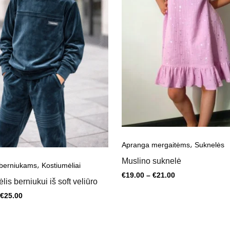
,
Apranga mergaitėms
Suknelės
Muslino suknelė
,
berniukams
Kostiumėliai
€
19.00
–
€
21.00
lis berniukui iš soft veliūro
€
25.00