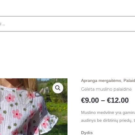
Apranga mergaitėms
,
Palai
produkto
K
Gėleta muslino palaidinė
kiekis:
r
Gėleta
€
9.00
–
€
12.00
muslino
€
Muslino medvilnė yra gamin
palaidinė
audinys be dirbtinių priedų,
t
Dydis