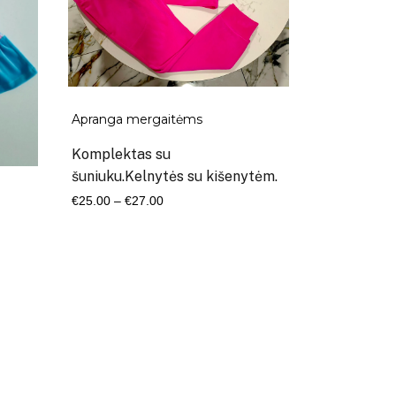
Apranga mergaitėms
Komplektas su
šuniuku.Kelnytės su kišenytėm.
Kaina
€
25.00
–
€
27.00
range:
€25.00
through
€27.00