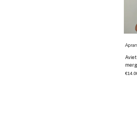
range:
€25.00
through
€27.00
Apra
Avie
merg
€
14.0