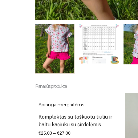
Panašūs produktai
Apranga mergaitėms
Komplektas su taškuotu tiuliu ir
baltu kačiuku su širdelėmis
Kaina
€
25.00
–
€
27.00