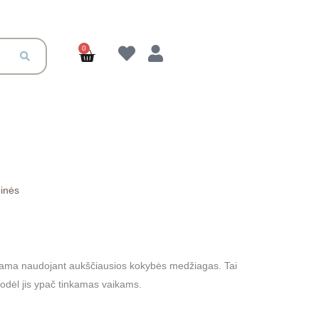
0
Cart
dinės
aina
ange:
9.00
ama naudojant aukščiausios kokybės medžiagas. Tai
 todėl jis ypač tinkamas vaikams.
hrough