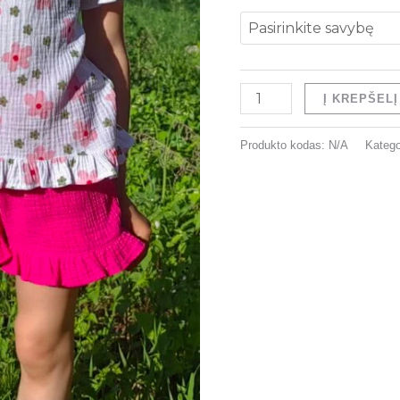
€
Į KREPŠELĮ
Produkto kodas:
N/A
Katego