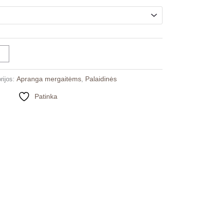
12.00
Apranga mergaitėms
Palaidinės
rijos:
,
Patinka