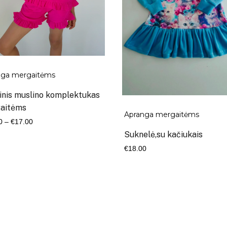
nga mergaitėms
tinis muslino komplektukas
aitėms
Apranga mergaitėms
Kaina
0
–
€
17.00
range:
Suknelė,su kačiukais
€14.00
€
18.00
through
€17.00