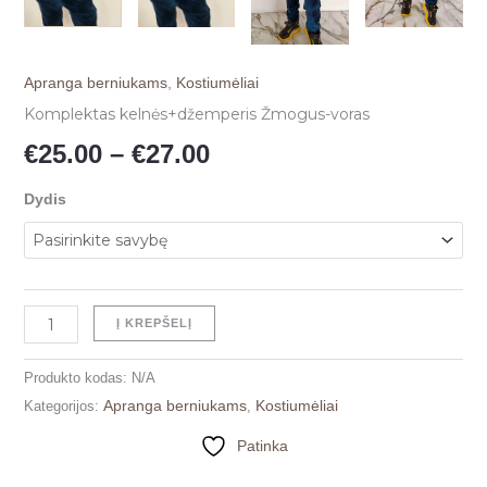
Apranga berniukams
,
Kostiumėliai
Komplektas kelnės+džemperis Žmogus-voras
€
25.00
–
€
27.00
Dydis
Į KREPŠELĮ
Produkto kodas:
N/A
Apranga berniukams
Kostiumėliai
Kategorijos:
,
Patinka