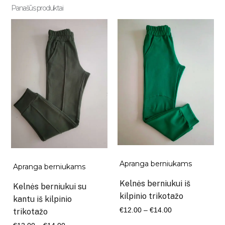
Panašūs produktai
Apranga berniukams
Apranga berniukams
Kelnės berniukui iš
Kelnės berniukui su
kilpinio trikotažo
kantu iš kilpinio
Kaina
€
12.00
–
€
14.00
trikotažo
range:
Kaina