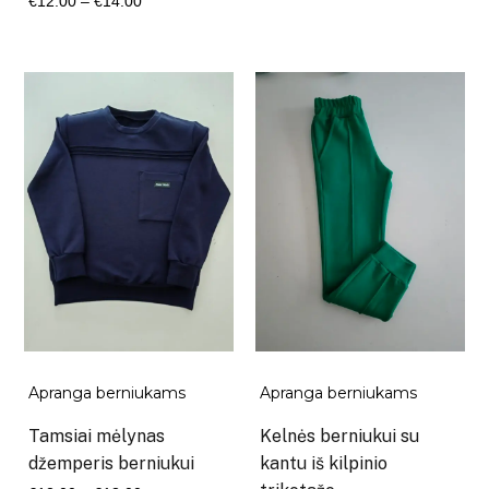
€
12.00
–
€
14.00
€12.00
range:
through
€12.00
€14.00
through
€14.00
Apranga berniukams
Apranga berniukams
Tamsiai mėlynas
Kelnės berniukui su
džemperis berniukui
kantu iš kilpinio