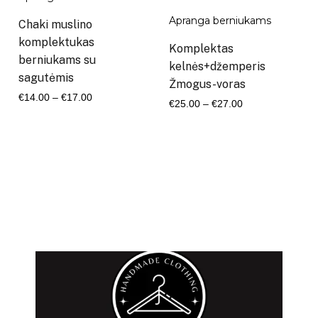
Apranga berniukams
Chaki muslino
komplektukas
Komplektas
berniukams su
kelnės+džemperis
sagutėmis
Žmogus-voras
Kaina
€
14.00
–
€
17.00
Kaina
€
25.00
–
€
27.00
range:
range:
€14.00
€25.00
through
through
€17.00
€27.00