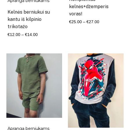
Apranga berniukams
kelnės+džemperis
Kelnės berniukui su
voras!
kantu iš kilpinio
Kaina
€
25.00
–
€
27.00
trikotažo
range:
Kaina
€
12.00
–
€
14.00
€25.00
range:
through
€12.00
€27.00
through
€14.00
Apranga berniukams