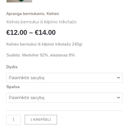
Apranga berniukams
,
Kelnės
Kelnės berniukui iš kilpinio trikotažo
€
12.00
–
€
14.00
Kelnės berniukui iš kilpinio trikotažo 240gr
Sudėtis: Medvilnė 92%, elastanas 8%
Dydis
Spalva
Į KREPŠELĮ