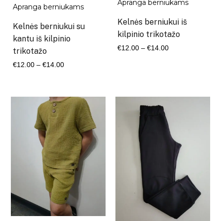
Apranga berniukams
Apranga berniukams
Kelnės berniukui iš
Kelnės berniukui su
kilpinio trikotažo
kantu iš kilpinio
Kaina
€
12.00
–
€
14.00
trikotažo
range:
Kaina
€
12.00
–
€
14.00
€12.00
range:
through
€12.00
€14.00
through
€14.00