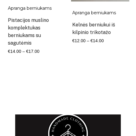
Apranga berniukams
Apranga berniukams
Pistacijos muslino
Kelnės berniukui iš
komplektukas
kilpinio trikotažo
berniukams su
Kaina
€
12.00
–
€
14.00
sagutėmis
range:
Kaina
€
14.00
–
€
17.00
€12.00
range:
through
€14.00
€14.00
through
€17.00