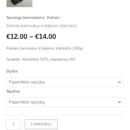
Apranga berniukams
,
Kelnės
Kelnės berniukui iš kilpinio trikotažo
€
12.00
–
€
14.00
Kelnės berniukui iš kilpinio trikotažo 240gr
Sudėtis: Medvilnė 92%, elastanas 8%
Dydis
Spalva
Į KREPŠELĮ