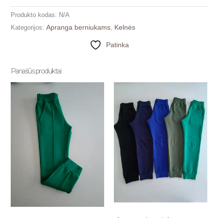
Produkto kodas:
N/A
Apranga berniukams
Kelnės
Kategorijos:
,
Patinka
Panašūs produktai