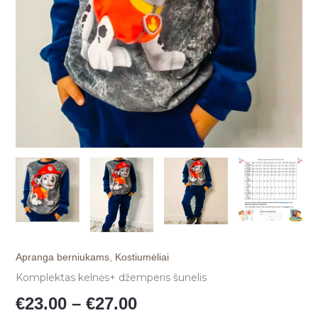
Apranga berniukams
,
Kostiumėliai
Komplektas kelnės+ džemperis šunelis
€
23.00
–
€
27.00