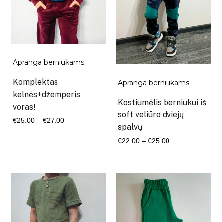
Apranga berniukams
Komplektas
Apranga berniukams
kelnės+džemperis
Kostiumėlis berniukui iš
voras!
soft veliūro dviejų
Kaina
€
25.00
–
€
27.00
spalvų
range:
Kaina
€
22.00
–
€
25.00
€25.00
range:
through
€22.00
€27.00
through
€25.00