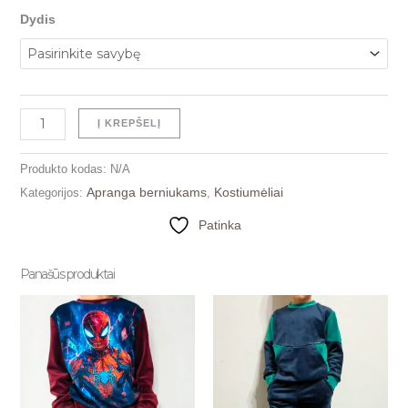
Dydis
Į KREPŠELĮ
Produkto kodas:
N/A
Apranga berniukams
Kostiumėliai
Kategorijos:
,
Patinka
Panašūs produktai