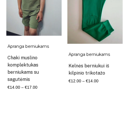
Apranga berniukams
Apranga berniukams
Chaki muslino
komplektukas
Kelnės berniukui iš
berniukams su
kilpinio trikotažo
sagutėmis
Kaina
€
12.00
–
€
14.00
Kaina
€
14.00
–
€
17.00
range:
range:
€12.00
€14.00
through
through
€14.00
€17.00