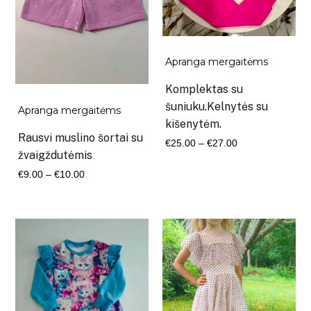
Apranga mergaitėms
Komplektas su
šuniuku.Kelnytės su
Apranga mergaitėms
kišenytėm.
Rausvi muslino šortai su
Kaina
€
25.00
–
€
27.00
žvaigždutėmis
range:
Kaina
€
9.00
–
€
10.00
€25.00
range:
through
€9.00
€27.00
through
€10.00