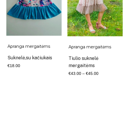
Apranga mergaitėms
Apranga mergaitėms
Suknelė,su kačiukais
Tiulio suknelė
mergaitėms
€
18.00
Kaina
€
43.00
–
€
45.00
range:
€43.00
through
€45.00