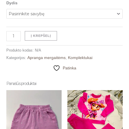
Dydis
Į KREPŠELĮ
Produkto kodas:
N/A
Apranga mergaitėms
Komplektukai
Kategorijos:
,
Patinka
Panašūs produktai