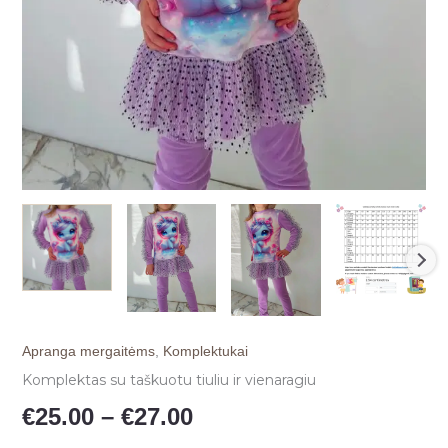
Apranga mergaitėms
,
Komplektukai
Komplektas su taškuotu tiuliu ir vienaragiu
€
25.00
–
€
27.00