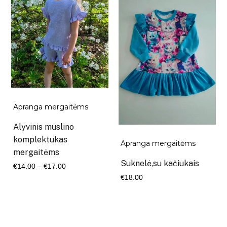
€27.00
Apranga mergaitėms
Alyvinis muslino
komplektukas
Apranga mergaitėms
mergaitėms
Suknelė,su kačiukais
Kaina
€
14.00
–
€
17.00
€
18.00
range:
€14.00
through
€17.00