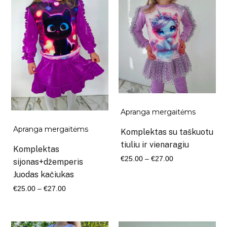
Apranga mergaitėms
Apranga mergaitėms
Komplektas su taškuotu
tiuliu ir vienaragiu
Komplektas
Kaina
€
25.00
–
€
27.00
sijonas+džemperis
range:
Juodas kačiukas
€25.00
Kaina
€
25.00
–
€
27.00
through
range:
€27.00
€25.00
through