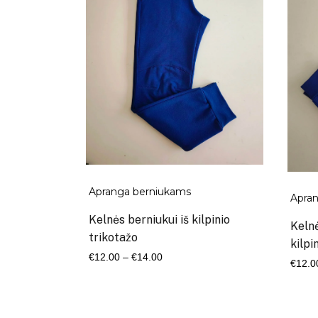
Apranga berniukams
Apra
Kelnės berniukui iš kilpinio
Kelnė
trikotažo
kilpi
Kaina
€
12.00
–
€
14.00
€
12.0
range:
€12.00
through