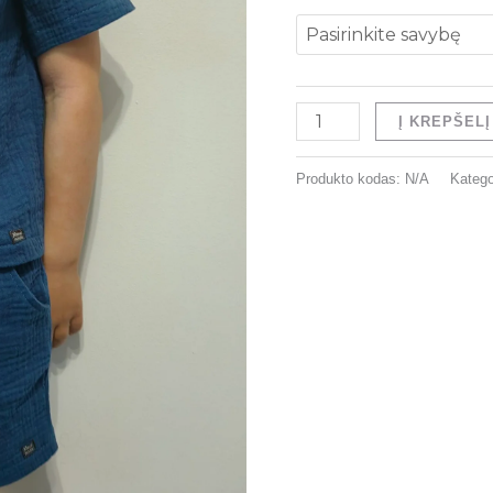
sagutėmis
Į KREPŠELĮ
Produkto kodas:
N/A
Katego