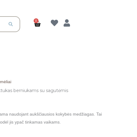
0
Cart
mėliai
Kaina
tukas berniukams su sagutėmis
range:
€14.00
ama naudojant aukščiausios kokybės medžiagas. Tai
 todėl jis ypač tinkamas vaikams.
through