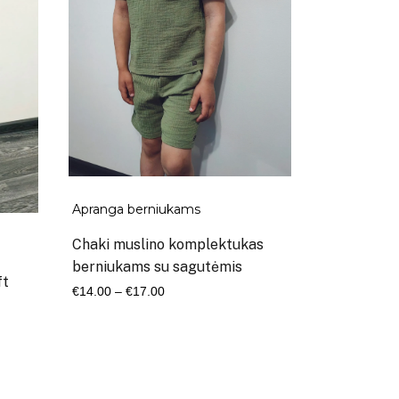
Apranga berniukams
Chaki muslino komplektukas
berniukams su sagutėmis
ft
Kaina
€
14.00
–
€
17.00
range:
€14.00
through
€17.00