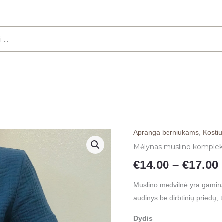
Apranga berniukams
,
Kostiu
produkto
Mėlynas muslino komplek
kiekis:
Mėlynas
€
14.00
–
€
17.00
muslino
Muslino medvilnė yra gamin
komplektukas
audinys be dirbtinių priedų,
berniukams
su
Dydis