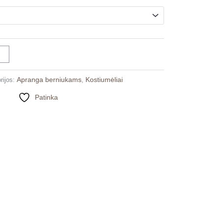
€17.00
Apranga berniukams
Kostiumėliai
rijos:
,
Patinka