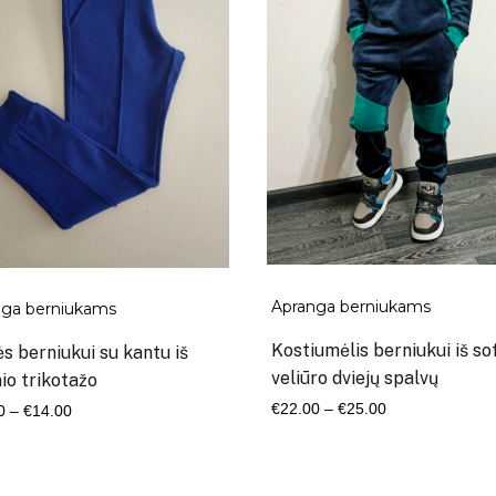
Apranga berniukams
nga berniukams
Kostiumėlis berniukui iš so
s berniukui su kantu iš
veliūro dviejų spalvų
nio trikotažo
Kaina
Kaina
€
22.00
–
€
25.00
0
–
€
14.00
range:
range:
€22.00
€12.00
through
through